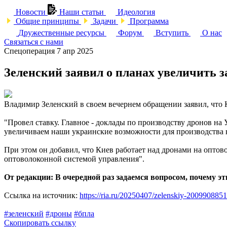
Новости
Наши статьи
Идеология
Общие принципы
Задачи
Программа
Дружественные ресурсы
Форум
Вступить
О нас
Связаться с нами
Спецоперация
7 апр 2025
Зеленский заявил о планах увеличить з
Владимир Зеленский в своем вечернем обращении заявил, что К
"Провел ставку. Главное - доклады по производству дронов на
увеличиваем наши украинские возможности для производства н
При этом он добавил, что Киев работает над дронами на оптов
оптоволоконной системой управления".
От редакции: В очередной раз задаемся вопросом, почему э
Ссылка на источник:
https://ria.ru/20250407/zelenskiy-2009908851
#зеленский
#дроны
#бпла
Скопировать ссылку