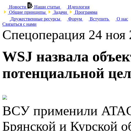
Новости
Наши статьи
Идеология
Общие принципы
Задачи
Программа
Дружественные ресурсы
Форум
Вступить
О нас
Связаться с нами
Спецоперация
24 ноя
WSJ назвала объек
потенциальной це
ВСУ применили ATACM
Брянской и Курской об