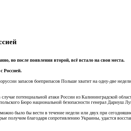
ссией
нно, но после появления второй, всё встало на свои места.
с Россией.
оруссии запасов боеприпасов Польше хватит на одну-две недели,
в случае потенциальной атаки России из Калининградской облас
а польского Бюро национальной безопасности генерал Дариуш Лу
у можно было бы вести в течение недели или двух при сегодняшн
оторые получим благодаря сопротивлению Украины, удастся восст