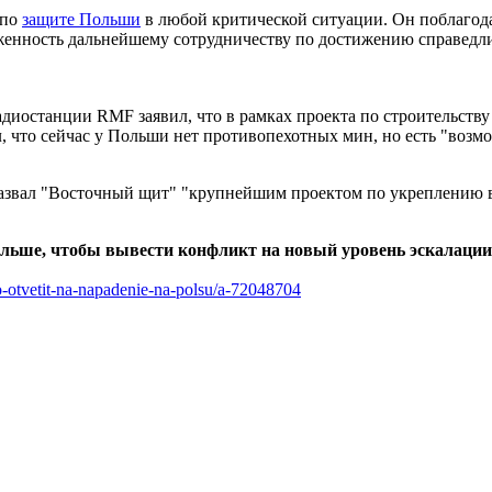
 по
защите Польши
в любой критической ситуации. Он поблагода
енность дальнейшему сотрудничеству по достижению справедл
диостанции RMF заявил, что в рамках проекта по строительств
 что сейчас у Польши нет противопехотных мин, но есть "возмо
звал "Восточный щит" "крупнейшим проектом по укреплению 
льше, чтобы вывести конфликт на новый уровень эскалации
o-otvetit-na-napadenie-na-polsu/a-72048704