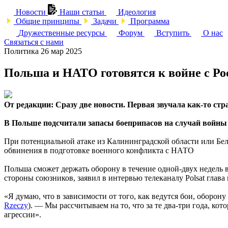
Новости
Наши статьи
Идеология
Общие принципы
Задачи
Программа
Дружественные ресурсы
Форум
Вступить
О нас
Связаться с нами
Политика
26 мар 2025
Польша и НАТО готовятся к войне с Ро
От редакции: Сразу две новости. Первая звучала как-то стра
В Польше подсчитали запасы боеприпасов на случай войны 
При потенциальной атаке из Калининградской области или Бел
обвинения в подготовке военного конфликта с НАТО
Польша сможет держать оборону в течение одной-двух недель 
стороны союзников, заявил в интервью телеканалу Polsat глав
«Я думаю, что в зависимости от того, как ведутся бои, оборон
Rzeczy
). — Мы рассчитываем на то, что за те два-три года, к
агрессии».