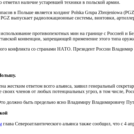
о отметил наличие устаревшей техники в польской армии.
пасов в Польше является холдинг Polska Grupa Zbrojeniowa (PG
в. PGZ выпускает радиолокационные системы, винтовки, артилл
использование противопехотных мин на границе с Россией и Бе
Оттавской конвенции, запрещающей применение этого типа оружи
ного конфликта со странами НАТО. Президент России Владимир 
Польшу.
на жестким ответом всего альянса, заявил генеральный секрета
 своих членов от любых потенциальных угроз, в том числе, Рос
 Это должно быть предельно ясно Владимиру Владимировичу Пути
икой
м
глава Североатлантического альянса также сообщил, что с 4 а