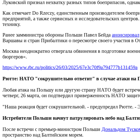
Луковский признал нехватку разных типов боеприпасов, однак
Как отмечает Do Rzeczy, единственным производителем боепри
предприятий, а также сервисных и исследовательских центро
технику.
Ранее замминистра обороны Польши Павел Бейда
анонсировал
Варшавы и стран Прибалтики о пересмотре своего участия в 
Москва неоднократно отвергала обвинения в подготовке воен
бюргеров».
https://www.rbc.ru/politics/26/03/2025/67e3c70f9a794777b131459a
Рютте: НАТО "сокрушительно ответит" в случае атаки на 
Любая атака на Польшу или другую страну НАТО будет встрече
четверг, 26 марта, он подтвердил приверженность НАТО защите
"Наша реакция будет сокрушительной. - предупредил Рютте. -
Истребители Польши начнут патрулировать небо над Балт
После встречи с премьер-министром Польши
Дональдом Туско
пространство над Балтийским морем.