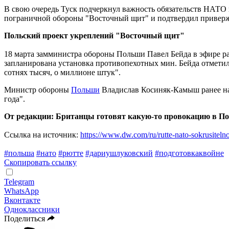
В свою очередь Туск подчеркнул важность обязательств НАТО
пограничной обороны "Восточный щит" и подтвердил приверж
Польский проект укреплений "Восточный щит"
18 марта замминистра обороны Польши Павел Бейда в эфире ра
запланирована установка противопехотных мин. Бейда отметил,
сотнях тысяч, о миллионе штук".
Министр обороны
Польши
Владислав Косиняк-Камыш ранее на
года".
От редакции: Британцы готовят какую-то провокацию в По
Ссылка на источник:
https://www.dw.com/ru/rutte-nato-sokrusiteln
#польша
#нато
#рютте
#дариушлуковский
#подготовкаквойне
Скопировать ссылку
Telegram
WhatsApp
Вконтакте
Одноклассники
Поделиться