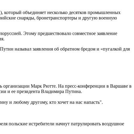
Z), который объединяет несколько десятков промышленных
ерийские снаряды, бронетранспортеры и другую военную
лоруссией. Этому предшествовало совместное заявление
я.
Путин называл заявления об обратном бредом и «пугалкой для
рь организации Марк Рютте. На пресс-конференции в Варшаве в
сии и ее президента Владимира Путина.
ну и любому другому, кто хочет на нас напасть".
преля польские истребители начнут патрулировать воздушное