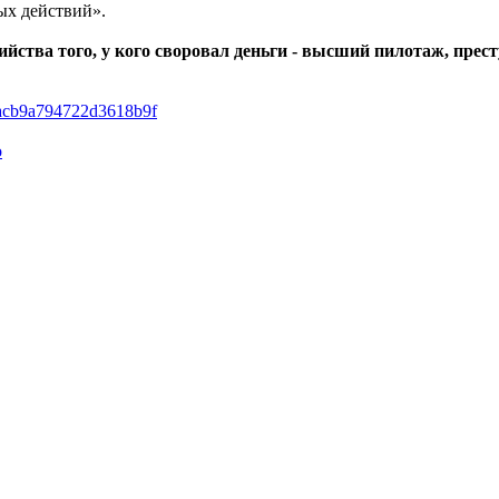
ных действий».
ства того, у кого своровал деньги - высший пилотаж, прест
37acb9a794722d3618b9f
о