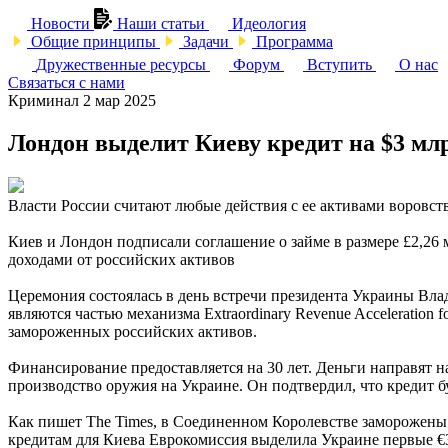
Новости
Наши статьи
Идеология
Общие принципы
Задачи
Программа
Дружественные ресурсы
Форум
Вступить
О нас
Связаться с нами
Криминал
2 мар 2025
Лондон выделит Киеву кредит на $3 млр
Власти России считают любые действия с ее активами воровст
Киев и Лондон подписали соглашение о займе в размере £2,26
доходами от российских активов
Церемония состоялась в день встречи президента Украины Вла
являются частью механизма Extraordinary Revenue Acceleration
замороженных российских активов.
Финансирование предоставляется на 30 лет. Деньги направят н
производство оружия на Украине. Он подтвердил, что кредит б
Как пишет The Times, в Соединенном Королевстве заморожены 
кредитам для Киева Еврокомиссия выделила Украине первые €3