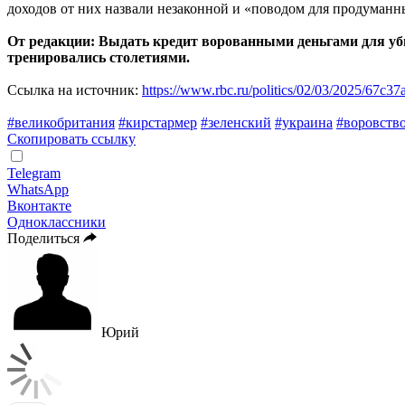
доходов от них назвали незаконной и «поводом для продуман
От редакции: Выдать кредит ворованными деньгами для убий
тренировались столетиями.
Ссылка на источник:
https://www.rbc.ru/politics/02/03/2025/67c
#великобритания
#кирстармер
#зеленский
#украина
#воровств
Скопировать ссылку
Telegram
WhatsApp
Вконтакте
Одноклассники
Поделиться
Юрий