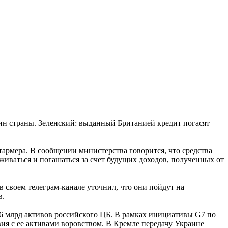
ин страны. Зеленский: выданный Британией кредит погасят
армера. В сообщении министерства говорится, что средства
уживаться и погашаться за счет будущих доходов, полученных от
 своем телеграм-канале уточнил, что они пойдут на
в.
26 млрд активов российского ЦБ. В рамках инициативы G7 по
я с ее активами воровством. В Кремле передачу Украине