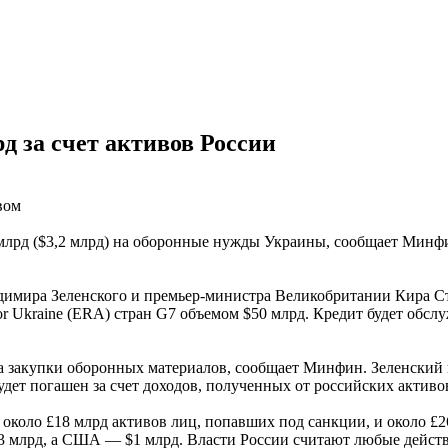
д за счет активов России
вом
 млрд ($3,2 млрд) на оборонные нужды Украины, сообщает Минф
димира Зеленского и премьер-министра Великобритании Кира Ст
 for Ukraine (ERA) стран G7 объемом $50 млрд. Кредит будет обсл
а закупки оборонных материалов, сообщает Минфин. Зеленский в
удет погашен за счет доходов, полученных от российских активо
около £18 млрд активов лиц, попавших под санкции, и около £
 млрд, а США — $1 млрд. Власти России считают любые действи