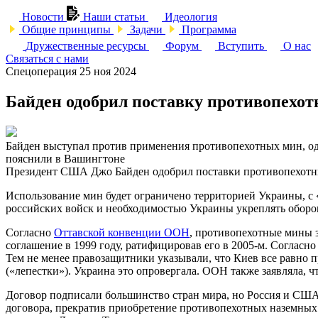
Новости
Наши статьи
Идеология
Общие принципы
Задачи
Программа
Дружественные ресурсы
Форум
Вступить
О нас
Связаться с нами
Спецоперация
25 ноя 2024
Байден одобрил поставку противопехо
Байден выступал против применения противопехотных мин, одн
пояснили в Вашингтоне
Президент США Джо Байден одобрил поставки противопехотн
Использование мин будет ограничено территорией Украины, с
российских войск и необходимостью Украины укреплять оборо
Согласно
Оттавской конвенции ООН
, противопехотные мины 
соглашение в 1999 году, ратифицировав его в 2005-м. Согласно
Тем не менее правозащитники указывали, что Киев все равно
(«лепестки»). Украина это опровергала. ООН также заявляла, 
Договор подписали большинство стран мира, но Россия и США
договора, прекратив приобретение противопехотных наземных 