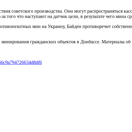
ия советского производства. Они могут распространяться кассе
а того что наступают на датчик цели, в результате чего мина ср
противопехотных мин на Украину, Байден противоречит собствен
 минирования гражданских объектов в Донбассе. Материалы об
d356c9a794726634d8df6