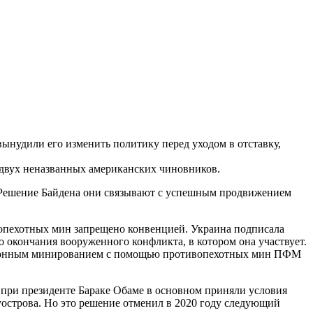
ынудили его изменить политику перед уходом в отставку,
а двух неназванных американских чиновников.
. Решение Байдена они связывают с успешным продвижением
опехотных мин запрещено конвенцией. Украина подписала
о окончания вооруженного конфликта, в котором она участвует.
анционным минированием с помощью противопехотных мин ПФМ
при президенте Бараке Обаме в основном приняли условия
уострова. Но это решение отменил в 2020 году следующий