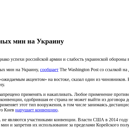
тных мин на Украину
ако успехи российской армии и слабость украинской обороны в
ых мин на Украину,
сообщает
The Washington Post со ссылкой н
 «ожидаемым акцентом» на востоке, сказал один из чиновников
ну.
запрещено применять и накапливать. Любое применение против
 конвенции, одобрившая ее страна не может выйти из договора д
 применяет этот тип вооружения, в том числе занимаясь дист
что Киев
нарушает конвенцию
.
 не являются участниками конвенции. Власти США в 2014 году 
мин и запретив их использование за пределами Корейского пол