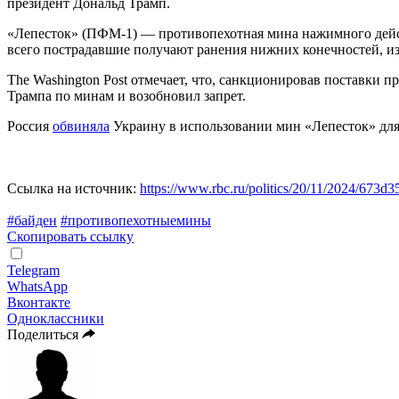
президент Дональд Трамп.
«Лепесток» (ПФМ-1) — противопехотная мина нажимного действ
всего пострадавшие получают ранения нижних конечностей, из-з
The Washington Post отмечает, что, санкционировав поставки 
Трампа по минам и возобновил запрет.
Россия
обвиняла
Украину в использовании мин «Лепесток» для
Ссылка на источник:
https://www.rbc.ru/politics/20/11/2024/673
#байден
#противопехотныемины
Скопировать ссылку
Telegram
WhatsApp
Вконтакте
Одноклассники
Поделиться