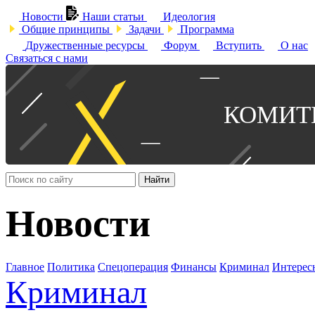
Новости
Наши статьи
Идеология
Общие принципы
Задачи
Программа
Дружественные ресурсы
Форум
Вступить
О нас
Связаться с нами
Найти
Новости
Главное
Политика
Спецоперация
Финансы
Криминал
Интерес
Криминал